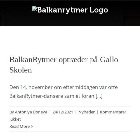
Skip
to
content
BalkanRytmer optræder på Gallo
Skolen
Den 14. november om eftermiddagen var otte
BalkanRytmer-dansere samlet foran [...]
By
Antoniya Doneva
|
24/12/2021
|
Nyheder
|
Kommentarer
til
lukket
BalkanRytmer
Read More
optræder