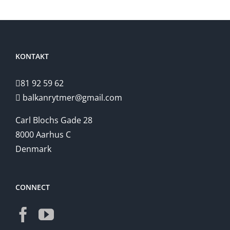
på
Gallo
Skolen
KONTAKT
81 92 59 62
balkanrytmer@gmail.com
Carl Blochs Gade 28
8000 Aarhus C
Denmark
CONNECT